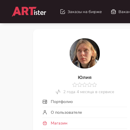
Заказы на бирже
Вака
Юлия
2 года 4 месяца в сервисе
Портфолио
О пользователе
Магазин