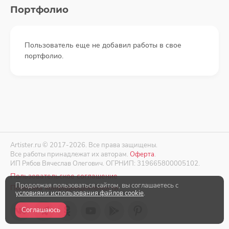
Портфолио
Пользователь еще не добавил работы в свое
портфолио.
Artister.ru © 2017-2026. Все права защищены.
Все работы принадлежат их авторам.
Оферта
.
ИП Рябов Вячеслав Олегович. ОГРНИП: 319665800005102.
Пользовательское соглашение
Продолжая пользоваться сайтом, вы соглашаетесь с
Политика конфиденциальности
условиями использования файлов cookie
.
Соглашаюсь