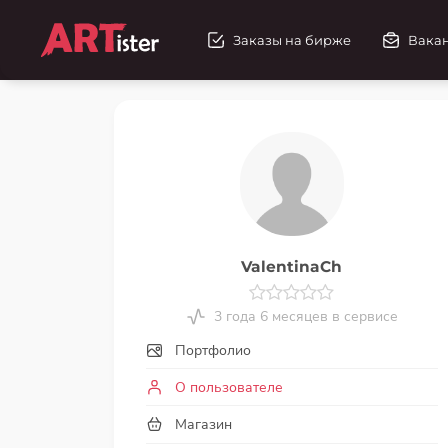
Заказы на бирже
Вака
ValentinaCh
3 года 6 месяцев в сервисе
Портфолио
О пользователе
Магазин