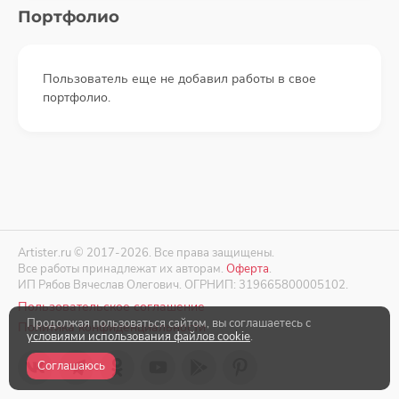
Портфолио
Пользователь еще не добавил работы в свое
портфолио.
Artister.ru © 2017-2026. Все права защищены.
Все работы принадлежат их авторам.
Оферта
.
ИП Рябов Вячеслав Олегович. ОГРНИП: 319665800005102.
Пользовательское соглашение
Продолжая пользоваться сайтом, вы соглашаетесь с
Политика конфиденциальности
условиями использования файлов cookie
.
Соглашаюсь