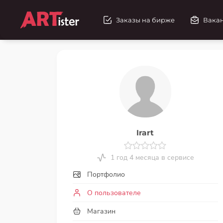
Заказы на бирже
Вака
Irart
1 год 4 месяца в сервисе
Портфолио
О пользователе
Магазин