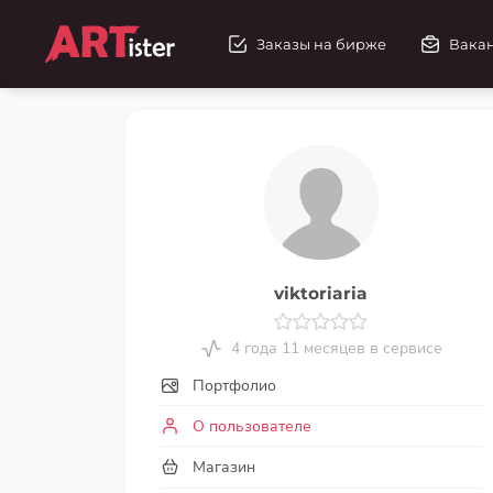
Заказы на бирже
Вака
viktoriaria
4 года 11 месяцев в сервисе
Портфолио
О пользователе
Магазин