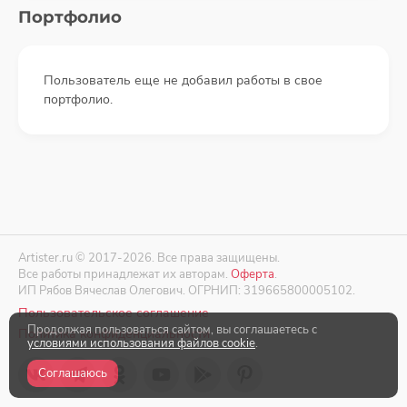
Портфолио
Пользователь еще не добавил работы в свое
портфолио.
Artister.ru © 2017-2026. Все права защищены.
Все работы принадлежат их авторам.
Оферта
.
ИП Рябов Вячеслав Олегович. ОГРНИП: 319665800005102.
Пользовательское соглашение
Продолжая пользоваться сайтом, вы соглашаетесь с
Политика конфиденциальности
условиями использования файлов cookie
.
Соглашаюсь