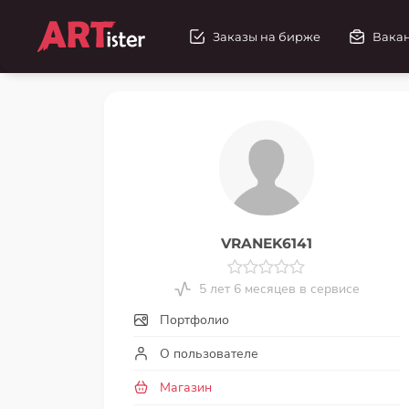
Заказы на бирже
Вака
VRANEK6141
5 лет 6 месяцев в сервисе
Портфолио
О пользователе
Магазин