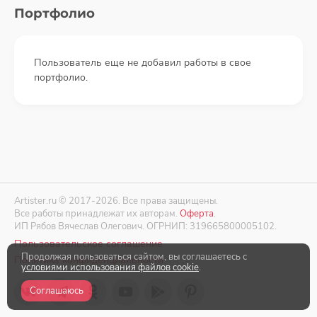
Портфолио
Пользователь еще не добавил работы в свое
портфолио.
Artister.ru © 2017-2026. Все права защищены.
Все работы принадлежат их авторам.
Оферта
.
ИП Рябов Вячеслав Олегович. ОГРНИП: 319665800005102.
Пользовательское соглашение
Продолжая пользоваться сайтом, вы соглашаетесь с
Политика конфиденциальности
условиями использования файлов cookie
.
Соглашаюсь