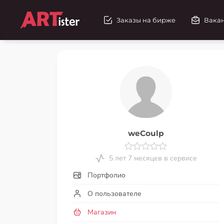
Заказы на бирже
Вака
weCoulp
5 лет 7 месяцев в сервисе
Портфолио
О пользователе
Магазин