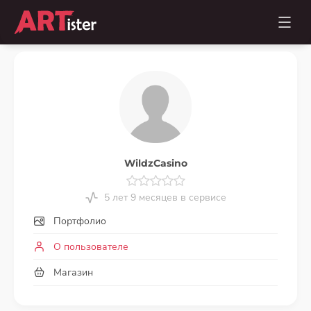
WildzCasino
5 лет 9 месяцев в сервисе
Портфолио
О пользователе
Магазин