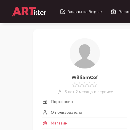
Заказы на бирже
Вака
WilliamCof
6 лет 2 месяца в сервисе
Портфолио
О пользователе
Магазин