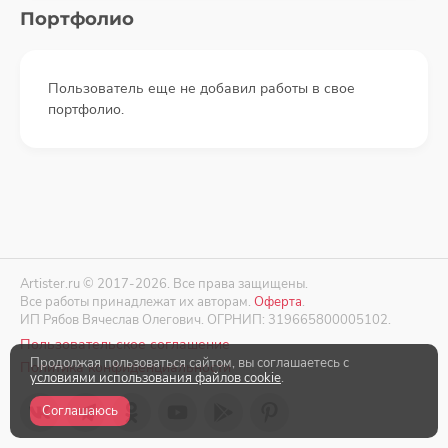
Портфолио
Пользователь еще не добавил работы в свое
портфолио.
Artister.ru © 2017-2026. Все права защищены.
Все работы принадлежат их авторам.
Оферта
.
ИП Рябов Вячеслав Олегович. ОГРНИП: 319665800005102.
Пользовательское соглашение
Продолжая пользоваться сайтом, вы соглашаетесь с
Политика конфиденциальности
условиями использования файлов cookie
.
Соглашаюсь