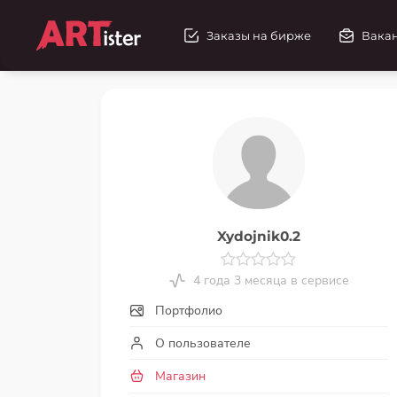
Заказы на бирже
Вака
Xydojnik0.2
4 года 3 месяца в сервисе
Портфолио
О пользователе
Магазин