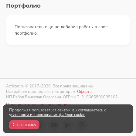
Портфолио
Пользователь еще не добавил работы в свое
портфолио.
Artister.ru © 2017-2026. Все права защищены.
Все работы принадлежат их авторам.
Оферта
.
ИП Рябов Вячеслав Олегович. ОГРНИП: 319665800005102.
Пользовательское соглашение
Продолжая пользоваться сайтом, вы соглашаетесь с
Политика конфиденциальности
условиями использования файлов cookie
.
Соглашаюсь