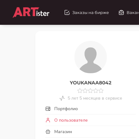
Заказы на бирже
Вака
YOUKANAA8042
5 лет 5 месяцев в сервисе
Портфолио
О пользователе
Магазин