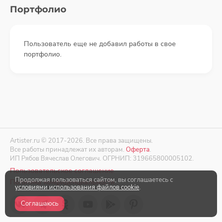
Портфолио
Пользователь еще не добавил работы в свое
портфолио.
Artister.ru © 2017-2026. Все права защищены.
Все работы принадлежат их авторам.
Оферта
.
ИП Рябов Вячеслав Олегович. ОГРНИП: 319665800005102.
Пользовательское соглашение
Продолжая пользоваться сайтом, вы соглашаетесь с
Политика конфиденциальности
условиями использования файлов cookie
.
Соглашаюсь