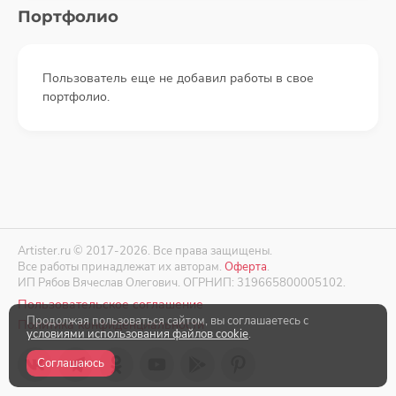
Портфолио
Пользователь еще не добавил работы в свое
портфолио.
Artister.ru © 2017-2026. Все права защищены.
Все работы принадлежат их авторам.
Оферта
.
ИП Рябов Вячеслав Олегович. ОГРНИП: 319665800005102.
Пользовательское соглашение
Продолжая пользоваться сайтом, вы соглашаетесь с
Политика конфиденциальности
условиями использования файлов cookie
.
Соглашаюсь