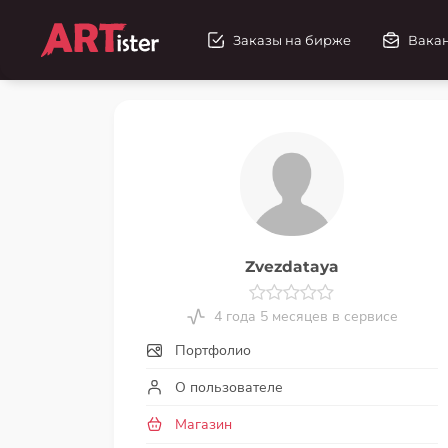
Заказы на бирже
Вака
Zvezdataya
4 года 5 месяцев в сервисе
Портфолио
О пользователе
Магазин