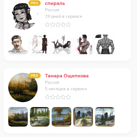
спираль
PRO
Россия
19 дней в сервисе
Тамара Ощепкова
PRO
Россия
5 месяцев в сервисе