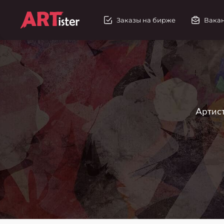
Заказы на бирже
Вака
Артист