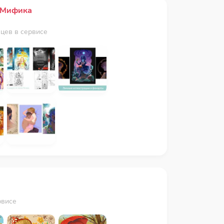
 Мифика
яцев в сервисе
рвисе