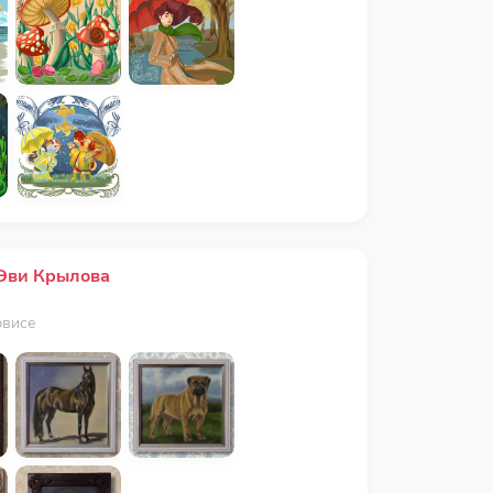
Эви Крылова
рвисе