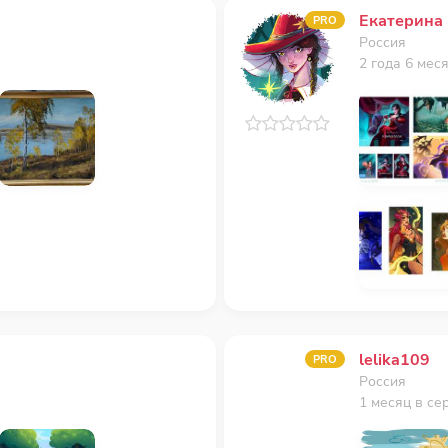
Екатерина
PRO
Россия
2 года 6 мес
lelika109
PRO
Россия
1 месяц в се