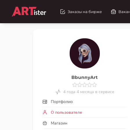
Заказы на бирже
Вака
BbunnyArt
4 года 4 месяца в сервисе
Портфолио
О пользователе
Магазин