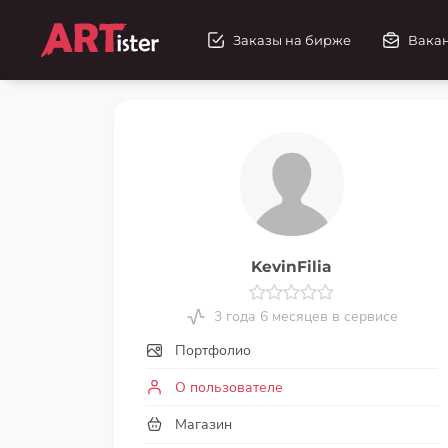
Заказы на бирже
Вака
KevinFilia
3 года 6 месяцев в сервисе
Портфолио
О пользователе
Магазин