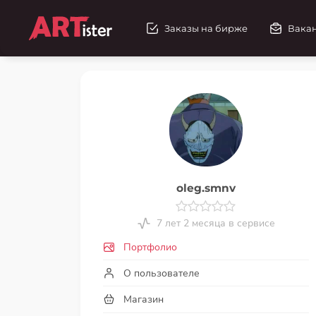
Заказы на бирже
Вака
oleg.smnv
7 лет 2 месяца в сервисе
Портфолио
О пользователе
Магазин