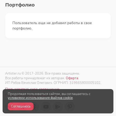
Портфолио
Пользователь еще не добавил работы в свое
портфолио.
Artister.ru © 2017-2026. Все права защищены.
Все работы принадлежат их авторам.
Оферта
.
ИП Рябов Вячеслав Олегович. ОГРНИП: 319665800005102.
Пользовательское соглашение
Продолжая пользоваться сайтом, вы соглашаетесь с
Политика конфиденциальности
условиями использования файлов cookie
.
Соглашаюсь