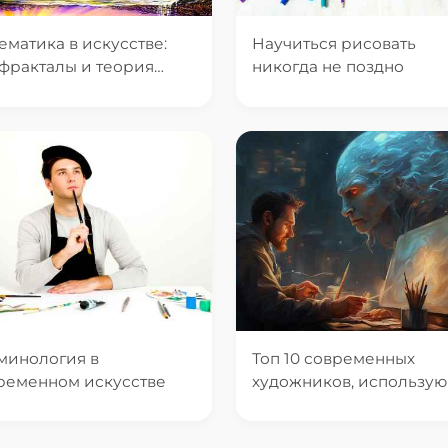
ематика в искусстве:
Научиться рисовать
 фракталы и теория
никогда не поздно
са влияют на искусство
минология в
Топ 10 современных
ременном искусстве
художников, использу
нейросети