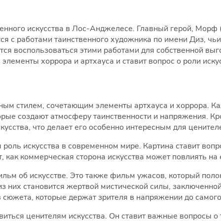
енного искусства в Лос-Анджелесе. Главный герой, Морф
ся с работами таинственного художника по имени Диз, чьи
ся воспользоваться этими работами для собственной выг
 элементы хоррора и артхауса и ставит вопрос о роли иск
ым стилем, сочетающим элементы артхауса и хоррора. К
орые создают атмосферу таинственности и напряжения. Кр
кусства, что делает его особенно интересным для ценител
роль искусства в современном мире. Картина ставит вопро
т, как коммерческая сторона искусства может повлиять на 
фильм об искусстве. Это также фильм ужасов, который пол
из них становится жертвой мистической силы, заключенной
сюжета, которые держат зрителя в напряжении до самого
иться ценителям искусства. Он ставит важные вопросы о т