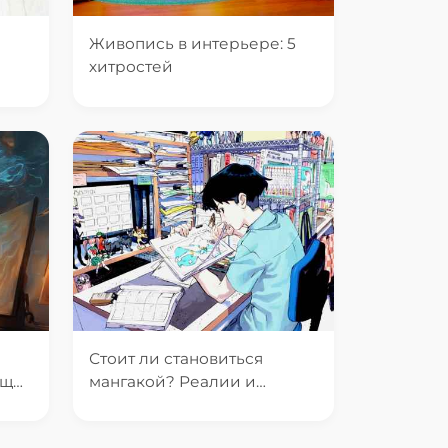
Живопись в интерьере: 5
хитростей
Стоит ли становиться
ющих
мангакой? Реалии и
перспективы