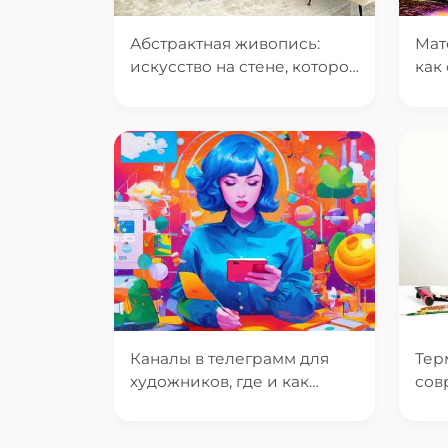
Абстрактная живопись:
Мат
искусство на стене, которое
как
заставит задуматься
хао
Каналы в телеграмм для
Тер
художников, где и как
сов
рекламироваться?