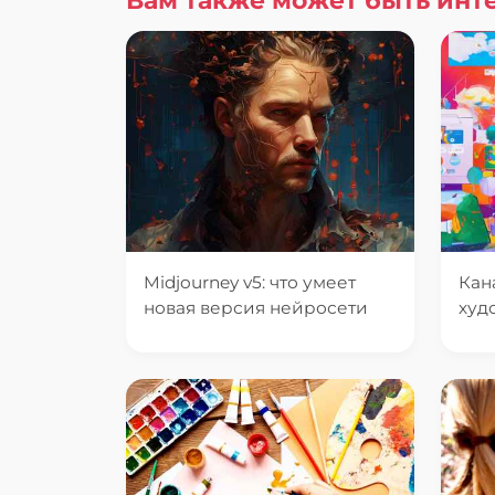
Вам также может быть инт
Midjourney v5: что умеет
Кан
новая версия нейросети
худ
рек