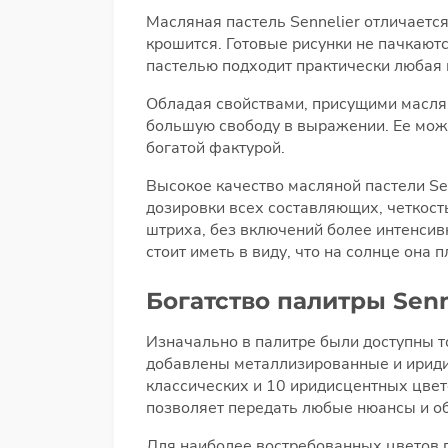
Масляная пастель Sennelier отличается
крошится. Готовые рисунки не пачкают
пастелью подходит практически любая 
Обладая свойствами, присущими маслян
большую свободу в выражении. Ее можн
богатой фактурой.
Высокое качество масляной пастели Se
дозировки всех составляющих, четкост
штриха, без включений более интенсивн
стоит иметь в виду, что на солнце она п
Богатство палитры Senn
Изначально в палитре были доступны т
добавлены металлизированные и иридис
классических и 10 иридисцентных цвет
позволяет передать любые нюансы и о
Для наиболее востребованных цветов п