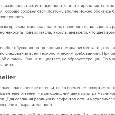
 насыщенностью, интенсивностью цвета, яркостью, светост
ся, хорошо сохраняются, поэтому вполне можно обойтись 
поверхность.
ым краскам, масляная пастель позволяет использовать р
о наносить поверх масла, акрила, акварели, что дает воз
nnelier обусловлено тонкостью помола пигмента, тщател
ью следования всем технологическим требованиям. При р
ой окраски. Она не выцветает, не образует трещин. Ею мо
лавится.
elier
олько классические оттенки, но со временем ассортимент 
центные оттенки. На сегодняшний день палитра масляной
ов. Для создания различных эффектов есть и металлическ
беспечить выразительность.
редставлены до 8 промежуточных тонов. Это поможет худ