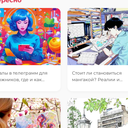
ересно
алы в телеграмм для
Стоит ли становиться
ожников, где и как
мангакой? Реалии и
ламироваться?
перспективы